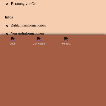
Beratung vor Ort
Infos
Zahlungsinformationen
Versandinformationen
totop
Dein Konto
Login
zur Kasse
Kontaktanfrage
Anfahrt und Öffnungszeiten
Rechtliches
Impressum
AGB und Widerruf
Datenschutz