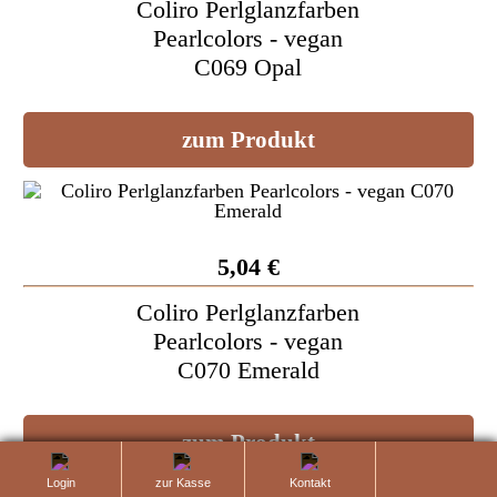
Coliro Perlglanzfarben
Pearlcolors - vegan
C069 Opal
zum Produkt
5,04 €
Coliro Perlglanzfarben
Pearlcolors - vegan
C070 Emerald
zum Produkt
totop
Login
zur Kasse
Kontaktanfrage