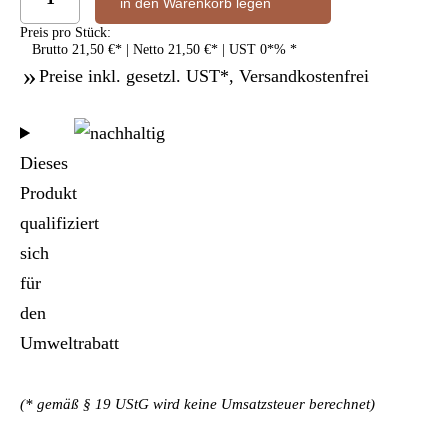
in den Warenkorb legen
Preis pro Stück:
Brutto
21,50 €
| Netto
21,50 €
| UST
0
%
*
Preise inkl. gesetzl. UST*, Versandkostenfrei
Dieses
Produkt
qualifiziert
sich
für
den
Umweltrabatt
(* gemäß § 19 UStG wird keine Umsatzsteuer berechnet)