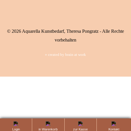
Sternen bei 37 Rezensionen bewertet.
© 2026 Aquarella Kunstbedarf, Theresa Pongratz - Alle Rechte
vorbehalten
created by brain at work
Login
in Warenkorb
zur Kasse
Kontaktanfrage