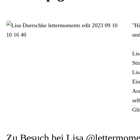
"Hi
und
Lis
Sti
Lis
Ein
Ara
sel
Gli
Zu Besuch bei Lisa @lettermoment