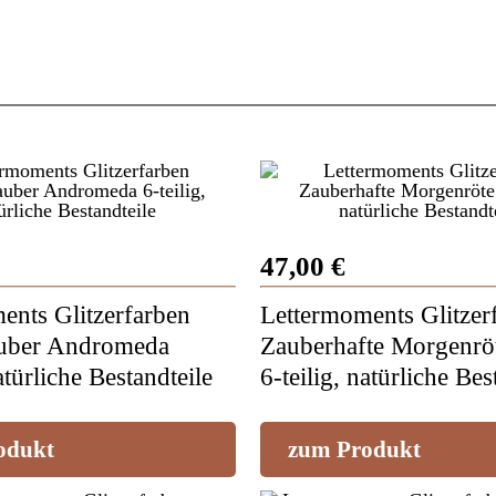
47,00 €
ents Glitzerfarben
Lettermoments Glitzer
auber Andromeda
Zauberhafte Morgenrö
atürliche Bestandteile
6-teilig, natürliche Bes
odukt
zum Produkt