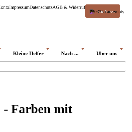
Konto
Impressum
Datenschutz
AGB & Widerruf
zur Kasse
Kleine Helfer
Nach ...
Über uns
Such
 - Farben mit