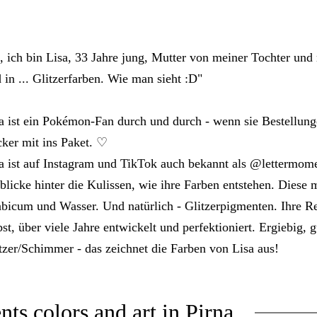
, ich bin Lisa, 33 Jahre jung, Mutter von meiner Tochter und
 in ... Glitzerfarben. Wie man sieht :D"
a ist ein Pokémon-Fan durch und durch - wenn sie Bestellunge
cker mit ins Paket. ♡
a ist auf Instagram und TikTok auch bekannt als @lettermome
blicke hinter die Kulissen, wie ihre Farben entstehen. Diese
bicum und Wasser. Und natürlich - Glitzerpigmenten. Ihre Rez
bst, über viele Jahre entwickelt und perfektioniert. Ergiebig, 
tzer/Schimmer - das zeichnet die Farben von Lisa aus!
s.colors.and.art in Pirna